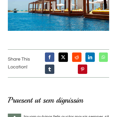
Share This
Location!
Praesent ut sem dignissim
liquam pulvinar felis auctor mauris semper, sit