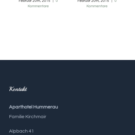
Februar 20th, 2015
|
0
Februar 20th, 2015
|
0
Kommentare
Kommentare
are
Kontakt
Aparthotel Hummerau
Familie Kirchmair
Alpbach 41